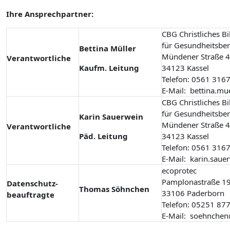
Ihre Ansprechpartner:
C
BG
Christliches B
für Gesundheitsber
Bettina Müller
Mündener Straße 4
Verantwortliche
Kaufm. Leitung
34123 Kassel
Telefon:
0561 3167
E-Mail: bettina.mu
CBG Christliches Bi
für Gesundheitsber
Karin Sauerwein
Mündener Straße 4
Verantwortliche
Päd. Leitung
34123 Kassel
Telefon: 0561 316
E-Mail: karin.saue
ecoprotec
Pamplonastraße 1
Datenschutz-
Thomas Söhnchen
33106 Paderborn
beauftragte
Telefon: 05251 87
E-Mail: soehnchen