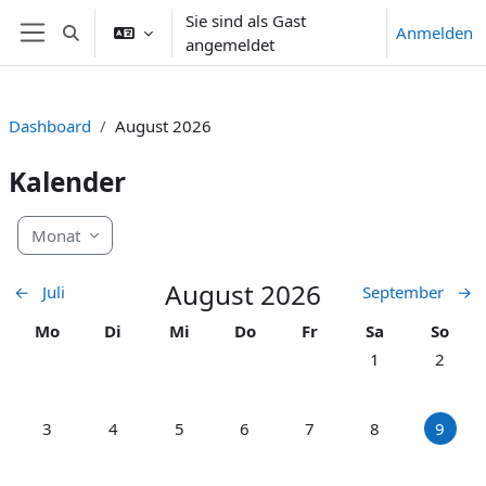
Zum Hauptinhalt
Sie sind als Gast
Anmelden
Sucheingabe umschalten
angemeldet
Website-Übersicht
Dashboard
August 2026
Kalender
Monat
August 2026
←
Juli
September
→
Montag
Dienstag
Mittwoch
Donnerstag
Freitag
Samstag
Sonnt
Mo
Di
Mi
Do
Fr
Sa
So
Keine Termine, S
Keine Te
1
2
Keine Termine, Montag, 3. August
Keine Termine, Dienstag, 4. August
Keine Termine, Mittwoch, 5. August
Keine Termine, Donnerstag, 6. Au
Keine Termine, Freitag, 7
Keine Termine, S
Keine Te
3
4
5
6
7
8
9